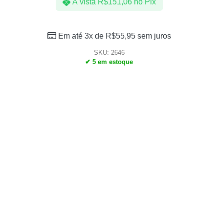
À vista
R$
151,06
no Pix
Em até 3x de
R$
55,95
sem juros
SKU: 2646
✔ 5 em estoque