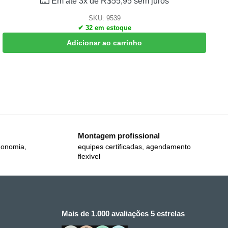
Em até 3x de
R$
55,95
sem juros
SKU: 9539
✔ 32 em estoque
Adicionar ao carrinho
Montagem profissional
gonomia,
equipes certificadas, agendamento
flexível
Mais de 1.000 avaliações 5 estrelas