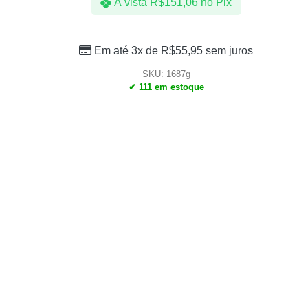
À vista
R$
151,06
no Pix
Em até 3x de
R$
55,95
sem juros
SKU: 1687g
✔ 111 em estoque