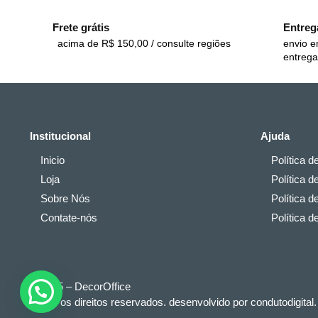
Frete grátis
Entreg
acima de R$ 150,00 / consulte regiões
envio e
entrega
Institucional
Ajuda
Inicio
Política d
Loja
Política d
Sobre Nós
Política d
Contate-nós
Política 
© 2025 – DecorOffice
Todos os direitos reservados. desenvolvido por condutodigital.