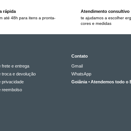
a rápida
Atendimento consultivo
m até 48h para itens a pronta-
te ajudamos a escolher er
cores e medidas
Contato
e frete e entrega
Gmail
e troca e devolução
WhatsApp
e privacidade
Goiânia • Atendemos todo o B
de reembolso