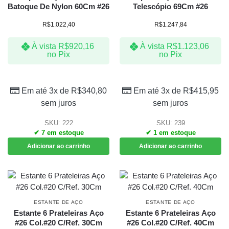
Batoque De Nylon 60Cm #26
Telescópio 69Cm #26
R$
1.022,40
R$
1.247,84
À vista
R$
920,16
À vista
R$
1.123,06
no Pix
no Pix
Em até 3x de
R$
340,80
Em até 3x de
R$
415,95
sem juros
sem juros
SKU: 222
SKU: 239
✔ 7 em estoque
✔ 1 em estoque
Adicionar ao carrinho
Adicionar ao carrinho
ESTANTE DE AÇO
ESTANTE DE AÇO
Estante 6 Prateleiras Aço
Estante 6 Prateleiras Aço
#26 Col.#20 C/Ref. 30Cm
#26 Col.#20 C/Ref. 40Cm