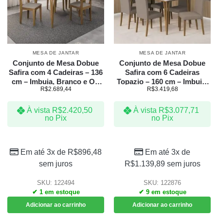
MESA DE JANTAR
MESA DE JANTAR
Conjunto de Mesa Dobue
Conjunto de Mesa Dobue
Safira com 4 Cadeiras – 136
Safira com 6 Cadeiras
cm – Imbuia, Branco e Off
Topazio – 160 cm – Imbuia,
R$
2.689,44
R$
3.419,68
Bege
Branco e Off Bege
À vista
R$
2.420,50
À vista
R$
3.077,71
no Pix
no Pix
Em até 3x de
R$
896,48
Em até 3x de
sem juros
R$
1.139,89
sem juros
SKU: 122494
SKU: 122876
✔ 1 em estoque
✔ 9 em estoque
Adicionar ao carrinho
Adicionar ao carrinho