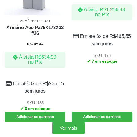
À vista
R$
1.256,98
no Pix
ARMÁRIO DE AÇO
Armário Aço Pa75X173X32
#26
Em até 3x de
R$
465,55
sem juros
R$
705,44
SKU: 178
À vista
R$
634,90
✔ 7 em estoque
no Pix
Em até 3x de
R$
235,15
sem juros
SKU: 185
✔ 6 em estoque
Adicionar ao carrinho
Adicionar ao carrinho
Ver mais