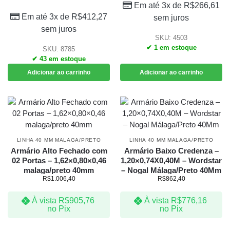
Em até 3x de
R$
266,61
Em até 3x de
R$
412,27
sem juros
sem juros
SKU: 4503
✔ 1 em estoque
SKU: 8785
✔ 43 em estoque
Adicionar ao carrinho
Adicionar ao carrinho
LINHA 40 MM MALAGA/PRETO
LINHA 40 MM MALAGA/PRETO
Armário Alto Fechado com
Armário Baixo Credenza –
02 Portas – 1,62×0,80×0,46
1,20×0,74X0,40M – Wordstar
malaga/preto 40mm
– Nogal Málaga/Preto 40Mm
R$
1.006,40
R$
862,40
À vista
R$
905,76
À vista
R$
776,16
no Pix
no Pix