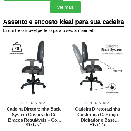
Ver mais
Assento e encosto ideal para sua cadeira
Encontre o móvel perfeito para o seu ambiente!
DIRETORZINHA
DIRETORZINHA
Cadeira Diretorzinha Back
Cadeira Diretorazinha
System Costurado C/
Costurada C/ Braço
Braços Reguláveis – Cor
Digitador e Base
R$
716,64
R$
684,48
Preto – Martiflex
Backsystem Giratória Preta