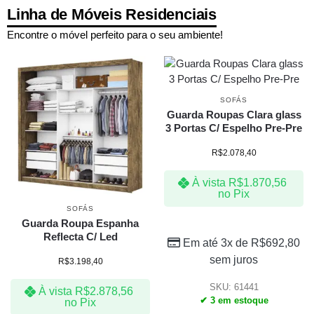
Linha de Móveis Residenciais
Encontre o móvel perfeito para o seu ambiente!
SOFÁS
Guarda Roupas Clara glass
3 Portas C/ Espelho Pre-Pre
R$
2.078,40
À vista
R$
1.870,56
no Pix
SOFÁS
Guarda Roupa Espanha
Reflecta C/ Led
Em até 3x de
R$
692,80
sem juros
R$
3.198,40
SKU: 61441
À vista
R$
2.878,56
✔ 3 em estoque
no Pix