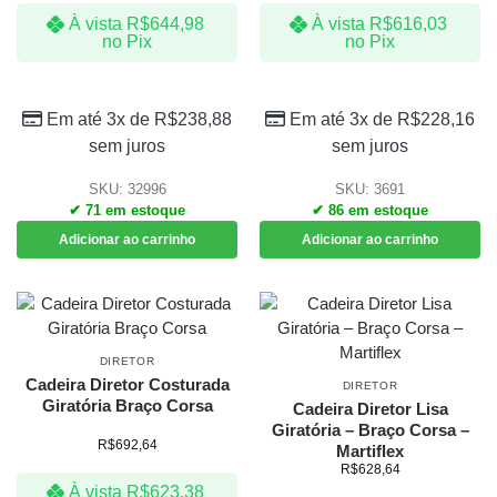
– Courino Preto
À vista
R$
644,98
À vista
R$
616,03
no Pix
no Pix
Em até 3x de
R$
238,88
Em até 3x de
R$
228,16
sem juros
sem juros
SKU: 32996
SKU: 3691
✔ 71 em estoque
✔ 86 em estoque
Adicionar ao carrinho
Adicionar ao carrinho
DIRETOR
Cadeira Diretor Costurada
DIRETOR
Giratória Braço Corsa
Cadeira Diretor Lisa
Giratória – Braço Corsa –
R$
692,64
Martiflex
R$
628,64
À vista
R$
623,38