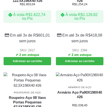
122,5X198X40 #26
#26
R$
1.803,04
R$
1.254,24
À vista
R$
1.622,74
À vista
R$
1.128,82
no Pix
no Pix
Em até 3x de
R$
601,01
Em até 3x de
R$
418,08
sem juros
sem juros
SKU: 2417
SKU: 2394
✔ 2 em estoque
✔ 2 em estoque
Adicionar ao carrinho
Adicionar ao carrinho
ARMÁRIO DE AÇO
Armário Aço Pa90X198X40
ROUPEIROS DE AÇO
#26
Roupeiro Aço 08 Vaos
Portas Pequenas
R$
1.038,40
62,5X198X40 #26