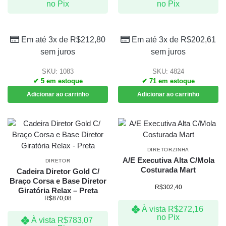
no Pix
no Pix
Em até 3x de
R$
212,80
Em até 3x de
R$
202,61
sem juros
sem juros
SKU: 1083
SKU: 4824
✔ 5 em estoque
✔ 71 em estoque
Adicionar ao carrinho
Adicionar ao carrinho
DIRETORZINHA
A/E Executiva Alta C/Mola
DIRETOR
Costurada Mart
Cadeira Diretor Gold C/
Braço Corsa e Base Diretor
R$
302,40
Giratória Relax – Preta
R$
870,08
À vista
R$
272,16
no Pix
À vista
R$
783,07