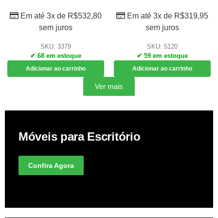
Em até 3x de
R$
532,80
Em até 3x de
R$
319,95
sem juros
sem juros
SKU: 3379
SKU: 5120
✔ 68 em estoque
✔ 59 em estoque
Adicionar ao carrinho
Adicionar ao carrinho
Ver mais
Móveis para Escritório
Confira Agora