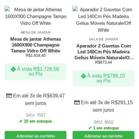
MESA DE JANTAR
Mesa de jantar Athenas
SALA DE JANTAR
1600X900 Champagne
Aparador 2 Gavetas Com
Tampo Vidro Off White
Led 140Cm Pés Madeira
R$
1.918,40
Gelius Móveis Naturale/Off
R$
873,44
White
À vista
R$
1.726,56
no Pix
À vista
R$
786,10
no Pix
Em até 3x de
R$
639,47
Em até 3x de
R$
291,15
sem juros
sem juros
SKU: 7557
✔ 10 em estoque
SKU: 9010
✔ 1 em estoque
Adicionar ao carrinho
Adicionar ao carrinho