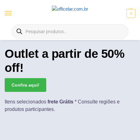
0
Entrega gratis em Goiânia e Aparecida | ⚡ 10% OFF no Pix
Outlet a partir de 50%
off!
Confira aqui!
Itens selecionados
frete Grátis
* Consulte regiões e
produtos participantes.