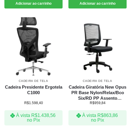
Adicionar ao carrinho
Adicionar ao carrinho
CADEIRA DE TELA
CADEIRA DE TELA
Cadeira Presidente Ergotela
Cadeira Giratória New Opus
C1000
PR Base Nylon/Relax/Bco
Six/RD PP Assento
R$
1.598,40
R$
959,84
Laminado courino preto
À vista
R$
1.438,56
À vista
R$
863,86
no Pix
no Pix