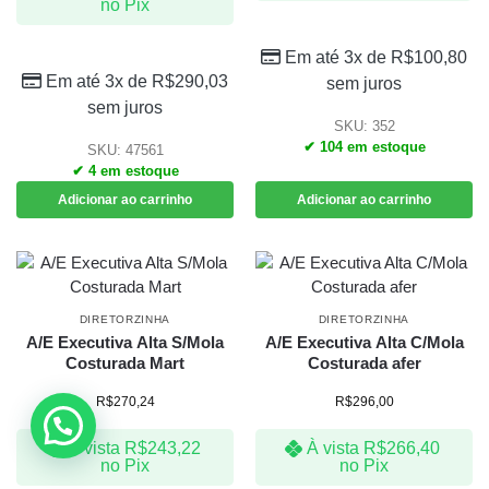
no Pix
Em até 3x de
R$
100,80
Em até 3x de
R$
290,03
sem juros
sem juros
SKU: 352
✔ 104 em estoque
SKU: 47561
✔ 4 em estoque
Adicionar ao carrinho
Adicionar ao carrinho
DIRETORZINHA
DIRETORZINHA
A/E Executiva Alta S/Mola
A/E Executiva Alta C/Mola
Costurada Mart
Costurada afer
R$
270,24
R$
296,00
À vista
R$
243,22
À vista
R$
266,40
no Pix
no Pix