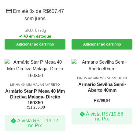
Em até 3x de
R$
607,47
sem juros
SKU: 8778g
✔ 43 em estoque
Adicionar ao carrinho
Adicionar ao carrinho
LINHA 40 MM MALAGA/PRETO
Armario Sevilha Semi-
LINHA 40 MM MALAGA/PRETO
Aberto 40mm
Armário Star P Mesa 40 Mm
Diretiva Malaga- Direito
R$
799,84
160X50
R$
1.236,80
À vista
R$
719,86
no Pix
À vista
R$
1.113,12
no Pix