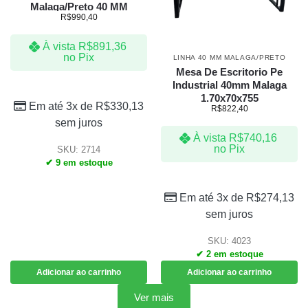
Malaga/Preto 40 MM
R$
990,40
À vista
R$
891,36
no Pix
LINHA 40 MM MALAGA/PRETO
Mesa De Escritorio Pe
Industrial 40mm Malaga
1.70x70x755
Em até 3x de
R$
330,13
R$
822,40
sem juros
À vista
R$
740,16
no Pix
SKU: 2714
✔ 9 em estoque
Em até 3x de
R$
274,13
sem juros
SKU: 4023
✔ 2 em estoque
Adicionar ao carrinho
Adicionar ao carrinho
Ver mais