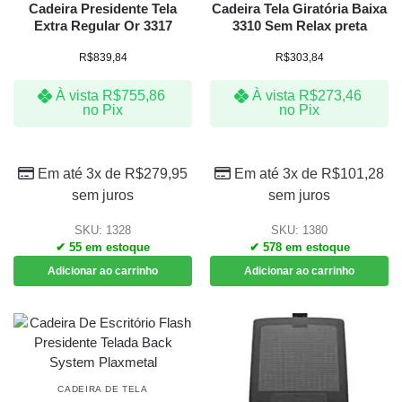
Cadeira Presidente Tela
Cadeira Tela Giratória Baixa
Extra Regular Or 3317
3310 Sem Relax preta
R$
839,84
R$
303,84
À vista
R$
755,86
À vista
R$
273,46
no Pix
no Pix
Em até 3x de
R$
279,95
Em até 3x de
R$
101,28
sem juros
sem juros
SKU: 1328
SKU: 1380
✔ 55 em estoque
✔ 578 em estoque
Adicionar ao carrinho
Adicionar ao carrinho
CADEIRA DE TELA