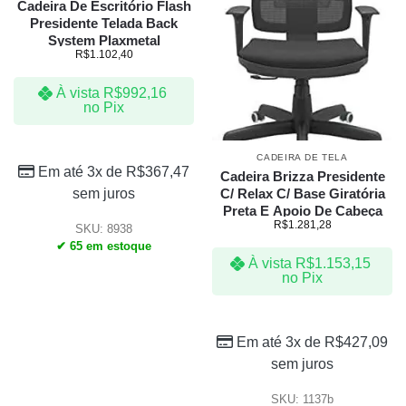
Cadeira De Escritório Flash
Presidente Telada Back
System Plaxmetal
R$
1.102,40
À vista
R$
992,16
no Pix
CADEIRA DE TELA
Em até 3x de
R$
367,47
Cadeira Brizza Presidente
C/ Relax C/ Base Giratória
sem juros
Preta E Apoio De Cabeça
R$
1.281,28
SKU: 8938
✔ 65 em estoque
À vista
R$
1.153,15
no Pix
Em até 3x de
R$
427,09
sem juros
SKU: 1137b