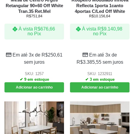
Retangular 90×60 Off White
Reflecta 1porta 1canto
Tran.35 Ret.Mel
4portas C/Led Off White
R$
751,84
R$
10.156,64
À vista
R$
676,66
À vista
R$
9.140,98
no Pix
no Pix
Em até 3x de
R$
250,61
Em até 3x de
sem juros
R$
3.385,55
sem juros
SKU: 1257
SKU: 1232911
✔ 9 em estoque
✔ 3 em estoque
Adicionar ao carrinho
Adicionar ao carrinho