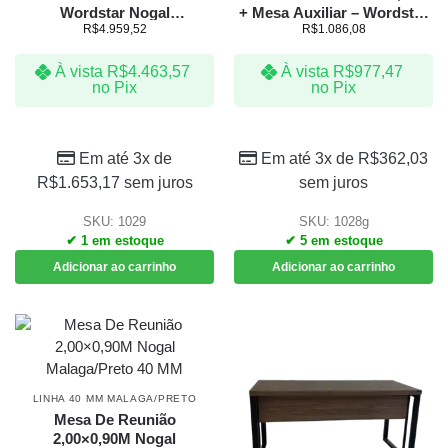
Wordstar Nogal
+ Mesa Auxiliar – Wordstar
R$
4.959,52
R$
1.086,08
Málaga/Preto 40 MM
– Nogal Málaga/Preto 40 MM
À vista
R$
4.463,57
À vista
R$
977,47
no Pix
no Pix
Em até 3x de
Em até 3x de
R$
362,03
R$
1.653,17
sem juros
sem juros
SKU: 1029
SKU: 1028g
✔ 1 em estoque
✔ 5 em estoque
Adicionar ao carrinho
Adicionar ao carrinho
LINHA 40 MM MALAGA/PRETO
Mesa De Reunião
2,00×0,90M Nogal