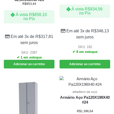
R$
953,44
À vista
R$
934,56
no Pix
À vista
R$
858,10
no Pix
Em até 3x de
R$
346,13
Em até 3x de
R$
317,81
sem juros
sem juros
SKU: 192
✔ 8 em estoque
SKU: 2387
✔ 1 em estoque
Adicionar ao carrinho
Adicionar ao carrinho
ARMÁRIO DE AÇO
Armário Aço Pa120X198X40
#24
R$
1.396,64