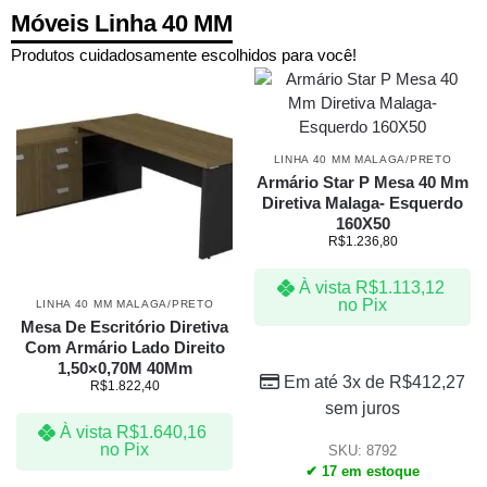
Móveis Linha 40 MM
Produtos cuidadosamente escolhidos para você!
LINHA 40 MM MALAGA/PRETO
Armário Star P Mesa 40 Mm
Diretiva Malaga- Esquerdo
160X50
R$
1.236,80
À vista
R$
1.113,12
no Pix
LINHA 40 MM MALAGA/PRETO
Mesa De Escritório Diretiva
Com Armário Lado Direito
1,50×0,70M 40Mm
Em até 3x de
R$
412,27
R$
1.822,40
sem juros
À vista
R$
1.640,16
no Pix
SKU: 8792
✔ 17 em estoque