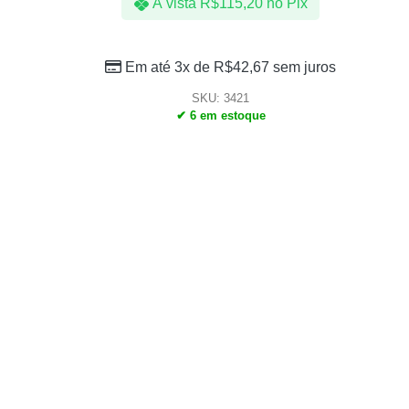
À vista
R$
115,20
no Pix
Em até 3x de
R$
42,67
sem juros
SKU: 3421
✔ 6 em estoque