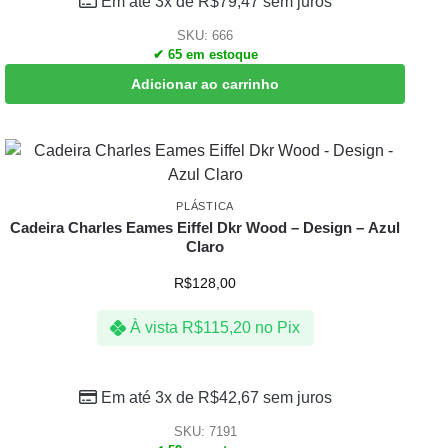
Em até 3x de
R$
79,47
sem juros
SKU: 666
✔ 65 em estoque
Adicionar ao carrinho
PLÁSTICA
Cadeira Charles Eames Eiffel Dkr Wood – Design – Azul
Claro
R$
128,00
À vista
R$
115,20
no Pix
Em até 3x de
R$
42,67
sem juros
SKU: 7191