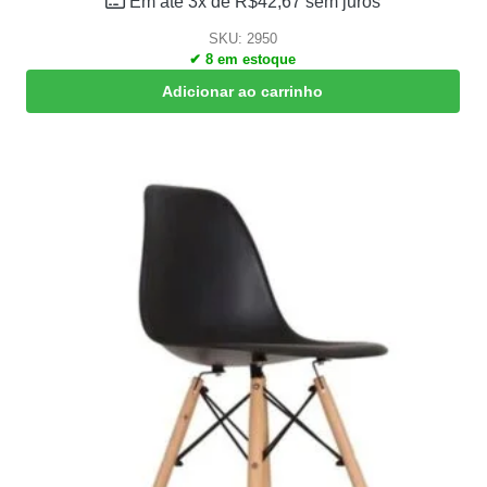
Em até 3x de
R$
42,67
sem juros
SKU: 2950
✔ 8 em estoque
Adicionar ao carrinho