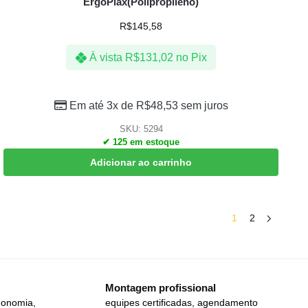
ErgoPlax(Polipropileno)
R$
145,58
À vista
R$
131,02
no Pix
Em até 3x de
R$
48,53
sem juros
SKU: 5294
✔ 125 em estoque
Adicionar ao carrinho
1
2
Montagem profissional
gonomia,
equipes certificadas, agendamento