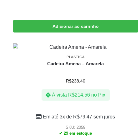
Adicionar ao carrinho
PLÁSTICA
Cadeira Amena – Amarela
R$
238,40
À vista
R$
214,56
no Pix
Em até 3x de
R$
79,47
sem juros
SKU: 2059
✔ 29 em estoque