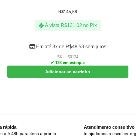
R$
145,58
À vista
R$
131,02
no Pix
Em até 3x de
R$
48,53
sem juros
SKU: 50124
✔ 138 em estoque
Adicionar ao carrinho
a rápida
Atendimento consultivo
m até 48h para itens a pronta-
te ajudamos a escolher er