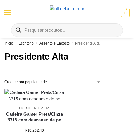
0
Entrega gratis em Goiânia e Aparecida | ⚡ 10% OFF no Pix
Início
Escritório
Assento e Encosto
Presidente Alta
/
/
/
Presidente Alta
PRESIDENTE ALTA
Cadeira Gamer Preta/Cinza
3315 com descanso de pe
R$
1.262,40