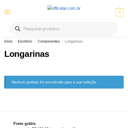
0
Entrega gratis em Goiânia e Aparecida | ⚡ 10% OFF no Pix
Início
Escritório
Componentes
Longarinas
/
/
/
Longarinas
Nenhum produto foi encontrado para a sua seleção.
Frete grátis