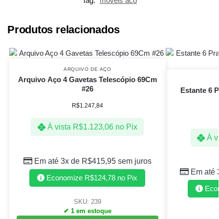
Tag:
moveis aco
Produtos relacionados
ARQUIVO DE AÇO
Arquivo Aço 4 Gavetas Telescópio 69Cm
#26
Estante 6 P
R$
1.247,84
À vista
R$
1.123,06
no Pix
À v
Em até 3x de
R$
415,95
sem juros
Em até 
Economize
R$
124,78
no Pix
Eco
SKU: 239
✔ 1 em estoque