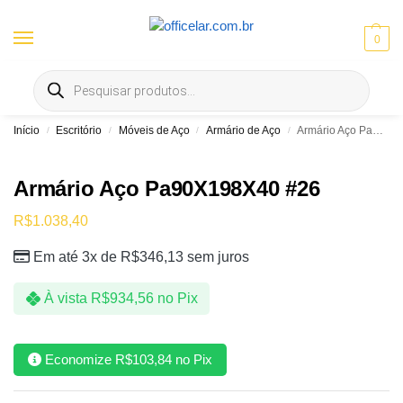
0
Entrega gratis em Goiânia e Aparecida | ⚡ 10% OFF no Pix
Início
Escritório
Móveis de Aço
Armário de Aço
Armário Aço Pa90X198X40 #26
/
/
/
/
Armário Aço Pa90X198X40 #26
R$
1.038,40
Em até 3x de
R$
346,13
sem juros
À vista
R$
934,56
no Pix
Economize
R$
103,84
no Pix