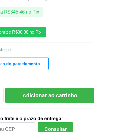
ta
R$
345,46
no Pix
omize
R$
38,38
no Pix
stoque
hes do parcelamento
Adicionar ao carrinho
o frete e o prazo de entrega:
Consultar