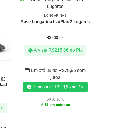
LONGARINAS
Base Longarina Iso/Plax 2 Lugares
R$
239,84
À vista
R$
215,86
no Pix
Em até 3x de
R$
79,95
sem
juros
 03
last
Economize
R$
23,98
no Pix
SKU: 1878
✔ 11 em estoque
ix
sem