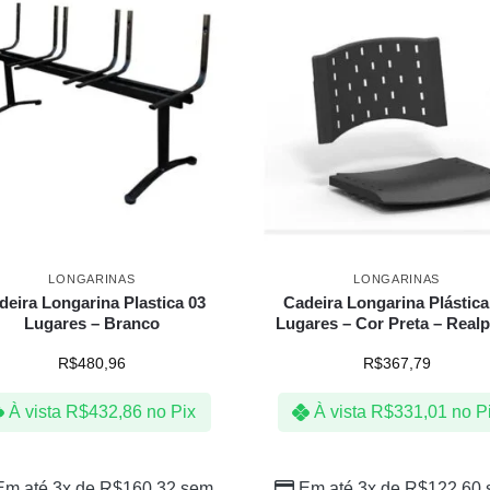
LONGARINAS
LONGARINAS
deira Longarina Plastica 03
Cadeira Longarina Plástica
Lugares – Branco
Lugares – Cor Preta – Realp
R$
480,96
R$
367,79
À vista
R$
432,86
no Pix
À vista
R$
331,01
no P
Em até 3x de
R$
160,32
sem
Em até 3x de
R$
122,60