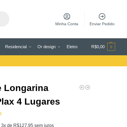
Minha Conta
Enviar Pedido
Residencial
Or design
Eletro
R$
0,00
0
 Longarina
Plax 4 Lugares
4
 3x de
R$
127,95
sem juros