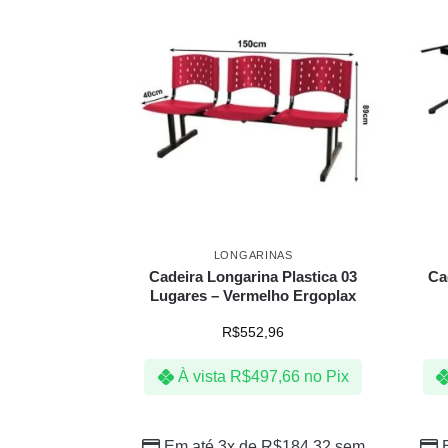
LONGARINAS
Cadeira Longarina Plastica 03
Ca
Lugares – Vermelho Ergoplax
R$
552,96
À vista
R$
497,66
no Pix
Em até 3x de
R$
184,32
sem