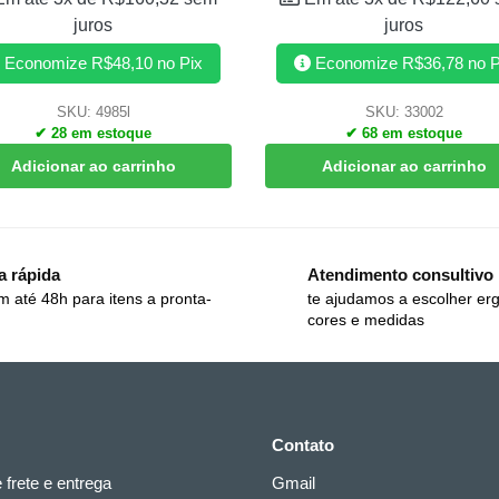
juros
juros
Economize
R$
48,10
no Pix
Economize
R$
36,78
no P
SKU: 4985l
SKU: 33002
✔ 28 em estoque
✔ 68 em estoque
Adicionar ao carrinho
Adicionar ao carrinho
a rápida
Atendimento consultivo
m até 48h para itens a pronta-
te ajudamos a escolher er
cores e medidas
Contato
e frete e entrega
Gmail