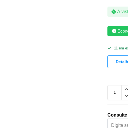
À vis
Econ
11 em e
Detal
Consulte 