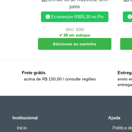
juros
Economize
R$
55,30
no Pix
SKU: 5293
✔ 68 em estoque
Adicionar ao carrinho
Frete grátis
Entreg
acima de R$ 150,00 / consulte regiões
envio e
entrega
Institucional
Ajuda
Inicio
Política d