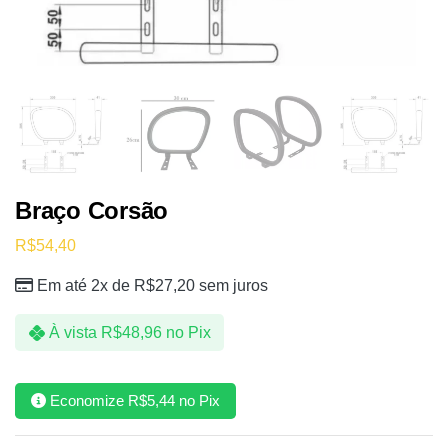
Braço Corsão
R$
54,40
Em até 2x de
R$
27,20
sem juros
À vista
R$
48,96
no Pix
Economize
R$
5,44
no Pix