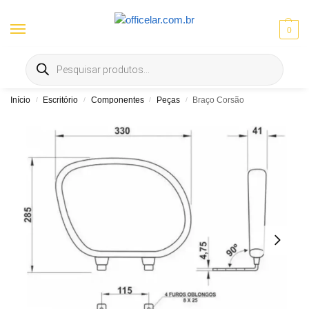
0
Entrega gratis em Goiânia e Aparecida | ⚡ 10% OFF no Pix
Início
Escritório
Componentes
Peças
Braço Corsão
/
/
/
/