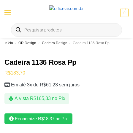
0
Entrega gratis em Goiânia e Aparecida | ⚡ 10% OFF no Pix
Início
OR Design
Cadeira Design
Cadeira 1136 Rosa Pp
/
/
/
Cadeira 1136 Rosa Pp
R$
183,70
Em até 3x de
R$
61,23
sem juros
À vista
R$
165,33
no Pix
Economize
R$
18,37
no Pix