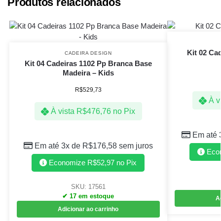
Produtos relacionados
Kit 02 Ca
CADEIRA DESIGN
Kit 04 Cadeiras 1102 Pp Branca Base
Madeira – Kids
R$
529,73
À v
À vista
R$
476,76
no Pix
Em até 
Em até 3x de
R$
176,58
sem juros
Eco
Economize
R$
52,97
no Pix
SKU: 17561
✔ 17 em estoque
A
Adicionar ao carrinho