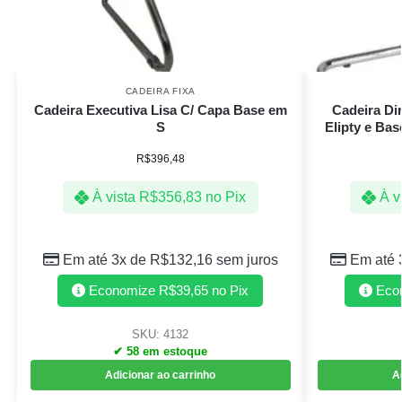
CADEIRA FIXA
Cadeira Executiva Lisa C/ Capa Base em
Cadeira Di
S
Elipty e Ba
R$
396,48
À vista
R$
356,83
no Pix
À v
Em até 3x de
R$
132,16
sem juros
Em até 
Economize
R$
39,65
no Pix
Eco
SKU: 4132
✔ 58 em estoque
Adicionar ao carrinho
A