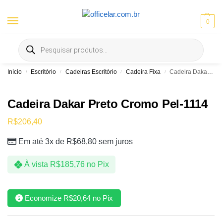
0
Entrega gratis em Goiânia e Aparecida | ⚡ 10% OFF no Pix
Início
Escritório
Cadeiras Escritório
Cadeira Fixa
Cadeira Dakar Preto Cromo Pel-1114
/
/
/
/
Cadeira Dakar Preto Cromo Pel-1114
R$
206,40
Em até 3x de
R$
68,80
sem juros
À vista
R$
185,76
no Pix
Economize
R$
20,64
no Pix