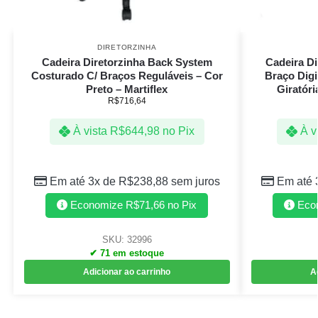
DIRETORZINHA
Cadeira Diretorzinha Back System
Cadeira Di
Costurado C/ Braços Reguláveis – Cor
Braço Dig
Preto – Martiflex
Giratóri
R$
716,64
À vista
R$
644,98
no Pix
À v
Em até 3x de
R$
238,88
sem juros
Em até 
Economize
R$
71,66
no Pix
Eco
SKU: 32996
✔ 71 em estoque
Adicionar ao carrinho
A