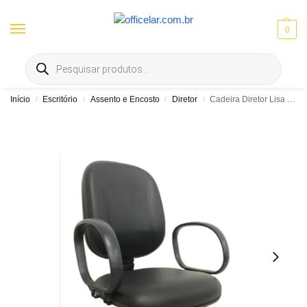
0
Entrega gratis em Goiânia e Aparecida | ⚡ 10% OFF no Pix
Início
Escritório
Assento e Encosto
Diretor
Cadeira Diretor Lisa Giratória – Braço Corsa – Martiflex
/
/
/
/