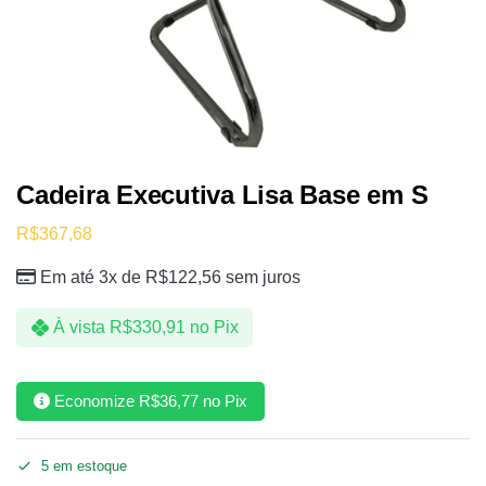
Cadeira Executiva Lisa Base em S
R$
367,68
Em até 3x de
R$
122,56
sem juros
À vista
R$
330,91
no Pix
Economize
R$
36,77
no Pix
5 em estoque