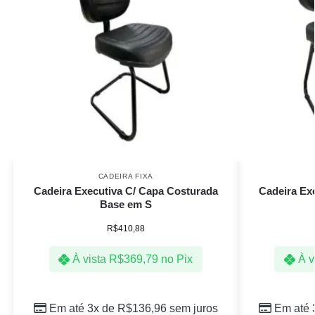
CADEIRA FIXA
Cadeira Executiva C/ Capa Costurada
Cadeira Ex
Base em S
R$
410,88
À vista
R$
369,79
no Pix
À v
Em até 3x de
R$
136,96
sem juros
Em até 