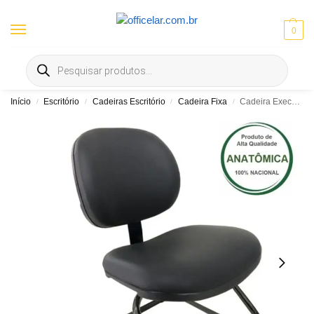
0
Entrega gratis em Goiânia e Aparecida | ⚡ 10% OFF no Pix
Início
Escritório
Cadeiras Escritório
Cadeira Fixa
Cadeira Executiva Lisa Base em S
/
/
/
/