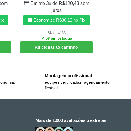
sem
Em até 3x de
R$
120,43
sem
juros
ix
Economize
R$
36,13
no Pix
SKU: 4133
✔ 58 em estoque
Adicionar ao carrinho
Montagem profissional
gonomia,
equipes certificadas, agendamento
flexível
Mais de 1.000 avaliações 5 estrelas