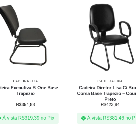
CADEIRA FIXA
CADEIRA FIXA
eira Executiva B-One Base
Cadeira Diretor Lisa C/ Br
Trapezio
Corsa Base Trapezio – Cou
Preto
R$
354,88
R$
423,84
À vista
R$
319,39
no Pix
À vista
R$
381,46
no P