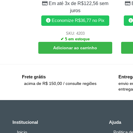
Em até 3x de
R$
122,56
sem
juros
Economize
R$
36,77
no Pix
SKU: 4203
✔ 5 em estoque
Adicionar ao carrinho
Frete grátis
Entreg
acima de R$ 150,00 / consulte regiões
envio e
entrega
Institucional
Ajuda
Inicio
Política d