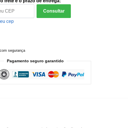
o frete e o prazo de entrega:
Consultar
meu cep
com segurança
Pagamento seguro garantido