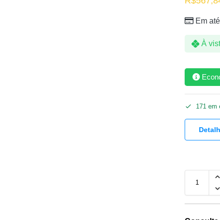
R$
567,8
Em até
À vis
Econ
171 em 
Detal