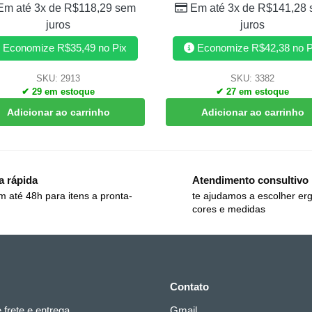
Em até 3x de
R$
118,29
sem
Em até 3x de
R$
141,28
juros
juros
Economize
R$
35,49
no Pix
Economize
R$
42,38
no P
SKU: 2913
SKU: 3382
✔ 29 em estoque
✔ 27 em estoque
Adicionar ao carrinho
Adicionar ao carrinho
a rápida
Atendimento consultivo
m até 48h para itens a pronta-
te ajudamos a escolher er
cores e medidas
Contato
e frete e entrega
Gmail