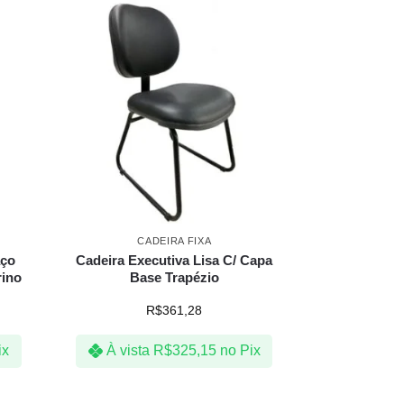
CADEIRA FIXA
aço
Cadeira Executiva Lisa C/ Capa
rino
Base Trapézio
R$
361,28
ix
À vista
R$
325,15
no Pix