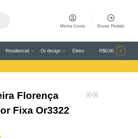
Minha Conta
Enviar Pedido
Residencial
Or design
Eletro
R$
0,00
0
ira Florença
tor Fixa Or3322