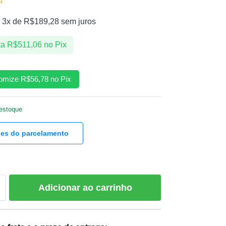
4
 3x de
R$
189,28
sem juros
ta
R$
511,06
no Pix
omize
R$
56,78
no Pix
estoque
hes do parcelamento
Adicionar ao carrinho