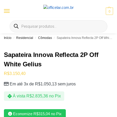
0
Entrega gratis em Goiânia e Aparecida | ⚡ 10% OFF no Pix
Início
Residencial
Cômodas
Sapateira Innova Reflecta 2P Off White Gelius
/
/
/
Sapateira Innova Reflecta 2P Off
White Gelius
R$
3.150,40
Em até 3x de
R$
1.050,13
sem juros
À vista
R$
2.835,36
no Pix
Economize
R$
315,04
no Pix