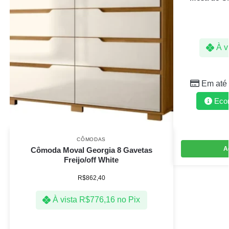
À v
Em até
Eco
CÔMODAS
A
Cômoda Moval Georgia 8 Gavetas
Freijo/off White
R$
862,40
À vista
R$
776,16
no Pix