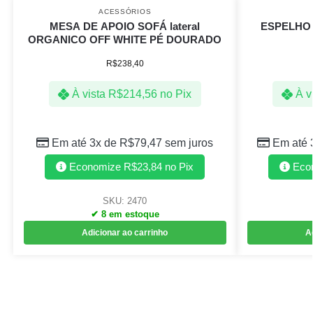
ACESSÓRIOS
MESA DE APOIO SOFÁ lateral
ESPELHO
ORGANICO OFF WHITE PÉ DOURADO
R$
238,40
À vista
R$
214,56
no Pix
À v
Em até 3x de
R$
79,47
sem juros
Em até 
Economize
R$
23,84
no Pix
Eco
SKU: 2470
✔ 8 em estoque
Adicionar ao carrinho
A