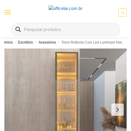
0
Entrega gratis em Goiânia e Aparecida | ⚡ 10% OFF no Pix
Início
Escritório
Acessórios
Torre Reflecta Com Led Luminare Nature 038
/
/
/