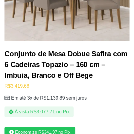
Conjunto de Mesa Dobue Safira com
6 Cadeiras Topazio – 160 cm –
Imbuia, Branco e Off Bege
R$
3.419,68
Em até 3x de
R$
1.139,89
sem juros
À vista
R$
3.077,71
no Pix
Economize
R$
341,97
no Pix