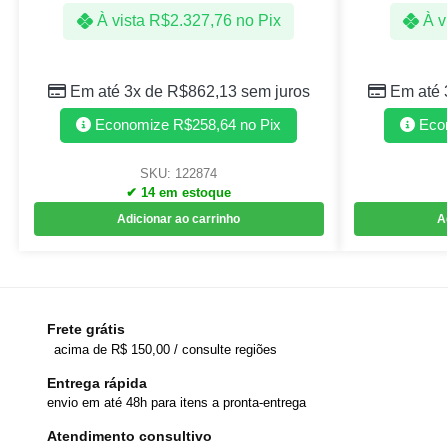
À vista
R$
2.327,76
no Pix
À v
Em até 3x de
R$
862,13
sem juros
Em até 
Economize
R$
258,64
no Pix
Eco
SKU: 122874
✔ 14 em estoque
Adicionar ao carrinho
A
Frete grátis
acima de R$ 150,00 / consulte regiões
Entrega rápida
envio em até 48h para itens a pronta-entrega
Atendimento consultivo