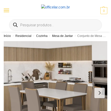
0
Entrega gratis em Goiânia e Aparecida | ⚡ 10% OFF no Pix
Início
Residencial
Cozinha
Mesa de Jantar
Conjunto de Mesa Dobue Safira com 6 Cadeiras Topazio – 160 cm – Imbuia, Branco e Off Bege
/
/
/
/