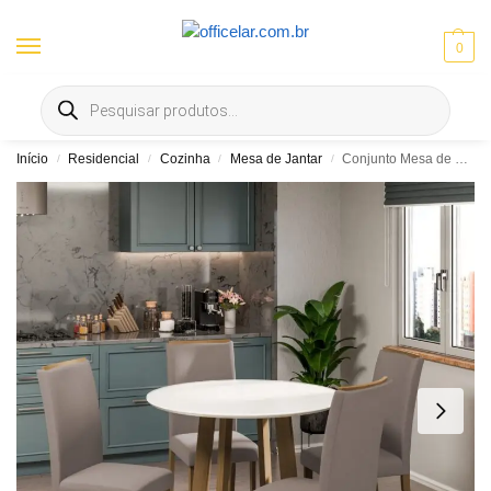
0
Entrega gratis em Goiânia e Aparecida | ⚡ 10% OFF no Pix
Início
Residencial
Cozinha
Mesa de Jantar
Conjunto Mesa de Madeira Perola 1030×1030 4 cadeiras Topazio
/
/
/
/