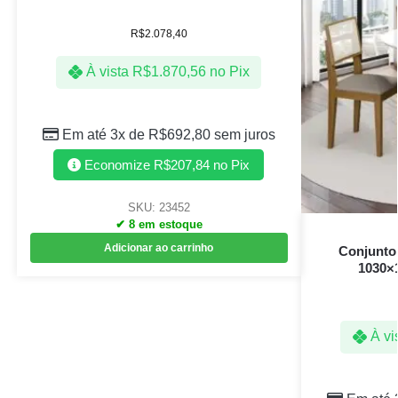
R$
2.078,40
À vista
R$
1.870,56
no Pix
Em até 3x de
R$
692,80
sem juros
Economize
R$
207,84
no Pix
SKU: 23452
✔ 8 em estoque
Adicionar ao carrinho
Conjunto
1030×1
À vi