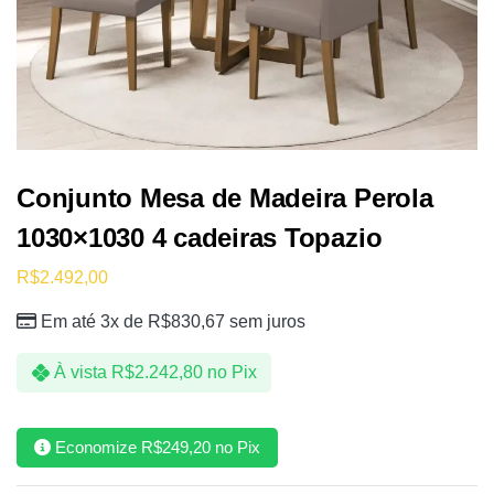
Conjunto Mesa de Madeira Perola
1030×1030 4 cadeiras Topazio
R$
2.492,00
Em até 3x de
R$
830,67
sem juros
À vista
R$
2.242,80
no Pix
Economize
R$
249,20
no Pix